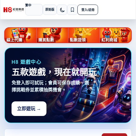
繁中
語言
原始版
登入/註冊
切換深色模式
線上代購
購買點數
點數提領
紅利商城
H8 遊戲中心
五款遊戲，現在就開玩
免登入即可試玩；會員可保存成績、選
擇挑戰券並累積抽獎機會。
立即遊玩 →