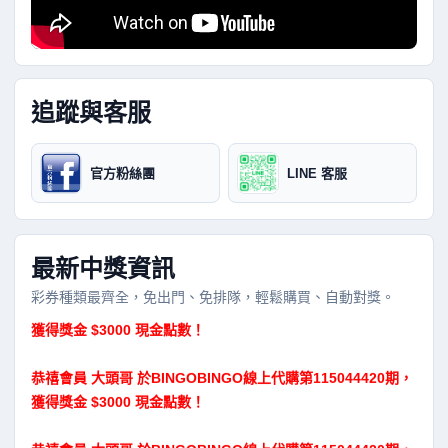
恭禧會員 大頭哥 於BINGOBINGO線上代購第115044045期，
獲得獎金
$3000
現金點數！
追蹤與客服
恭禧會員 大頭哥 於BINGOBINGO線上代購第115044047期，
獲得獎金
$3000
現金點數！
官方粉絲團
LINE 客服
恭禧會員 大頭哥 於BINGOBINGO線上代購第115044413期，
獲得獎金
$3000
現金點數！
恭禧會員 大頭哥 於BINGOBINGO線上代購第115044416期，
最新中獎資訊
獲得獎金
$3000
現金點數！
彩券種類最齊全，免出門、免排隊，輕鬆購買、自動對獎。
恭禧會員 大頭哥 於BINGOBINGO線上代購第115044420期，
獲得獎金
$3000
現金點數！
恭禧會員 大頭哥 於BINGOBINGO線上代購第115044420期，
獲得獎金
$3000
現金點數！