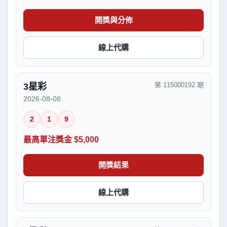
開獎與分佈
線上代購
第
115000192
期
3星彩
2026-08-08
2
1
9
最高單注獎金
$5,000
開獎結果
線上代購